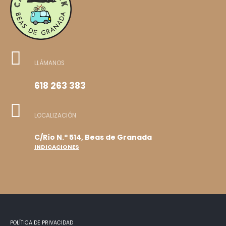
LLÁMANOS
618 263 383
LOCALIZACIÓN
C/Río N.º 514, Beas de Granada
INDICACIONES
POLÍTICA DE PRIVACIDAD